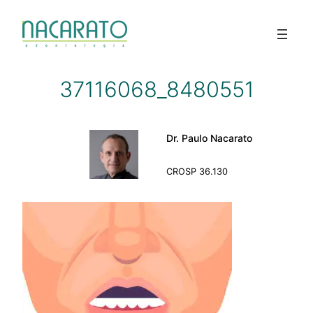
Pular
para
o
conteúdo
37116068_8480551
Dr. Paulo Nacarato
CROSP 36.130